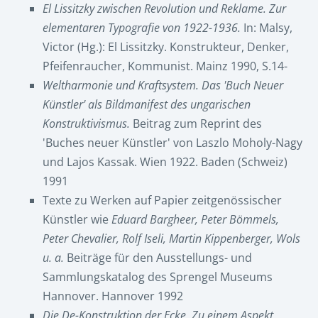
El Lissitzky zwischen Revolution und Reklame. Zur
elementaren Typografie von 1922-1936.
In: Malsy,
Victor (Hg.): El Lissitzky. Konstrukteur, Denker,
Pfeifenraucher, Kommunist. Mainz 1990, S.14-
Weltharmonie und Kraftsystem. Das 'Buch Neuer
Künstler' als Bildmanifest des ungarischen
Konstruktivismus.
Beitrag zum Reprint des
'Buches neuer Künstler' von Laszlo Moholy-Nagy
und Lajos Kassak. Wien 1922. Baden (Schweiz)
1991
Texte zu Werken auf Papier zeitgenössischer
Künstler wie
Eduard Bargheer, Peter Bömmels,
Peter Chevalier, Rolf Iseli, Martin Kippenberger, Wols
u. a.
Beiträge für den Ausstellungs- und
Sammlungskatalog des Sprengel Museums
Hannover. Hannover 1992
Die De-Konstruktion der Ecke. Zu einem Aspekt