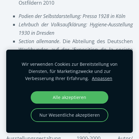
Ostfildern 2010
Podien der Selbstdarstellung: Pressa 1928 in Köln
Lehrbuch der Volksaufklärung: Hygiene-Ausstellung
1930 in Dresden
Section allemande
. Die Abteilung des Deutschen
Werkbundes auf der 'Exposition de la societe
des artistes decorateurs' 1930 in Paris
Wir verwenden Cookies zur Bereitstellung von
Dylaby (
Dynamisches Labyrinth), Stedelijk
Diensten, für Marketingzwecke und zur
Museum Amsterdam, 1962
Verbesserung Ihrer Erfahrung.
Anpassen
‚Entartete Kunst’ München 1937:
Ideologische
Diffamierung der modernen Kunst durch den
Alle akzeptieren
Nationalsozialismus
Gestaltung höherer Ordnung: Die Ausstellung ‚Die
Nur Wesentliche akzeptieren
gute Form’ 1949 in Basel
Alle 5 genannten Beiträge in:
Neue
Ausstellungsgestaltung 1900-2000. Autor/